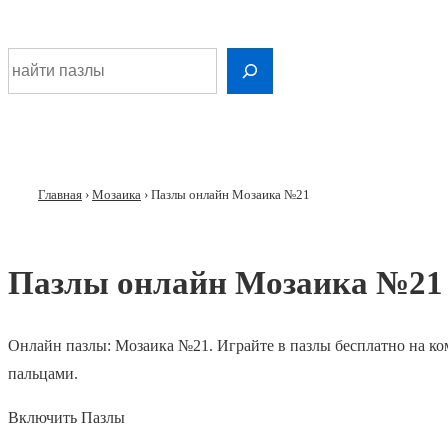
Шдарр;
Перейти
Найти раскраску
к
основному
Главная
контенту
навигация
Главная
›
Мозаика
›
Пазлы онлайн Мозаика №21
Пазлы онлайн Мозаика №21
Онлайн пазлы: Мозаика №21. Играйте в пазлы бесплатно на к
пальцами.
Включить Пазлы