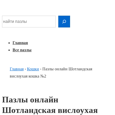
Шдарр;
Перейти
Найти раскраску
к
основному
Главная
Меню
контенту
навигация
Главная
Все пазлы
Главная
›
Кошки
›
Пазлы онлайн Шотландская
вислоухая кошка №2
Пазлы онлайн
Шотландская вислоухая