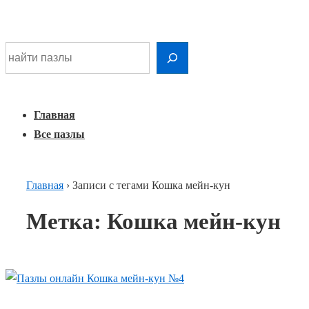
Шдарр;
Перейти
Найти раскраску
к
основному
Главная
Меню
контенту
навигация
Главная
Все пазлы
Главная
›
Записи с тегами Кошка мейн-кун
Метка:
Кошка мейн-кун